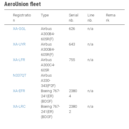
AeroUnion fleet
Registratio
Type
Serial
Line
Rema
n
nb.
nb.
rk
XA-GGL
Airbus
626
n/a
A300B4-
605R(F)
XA-UYR
Airbus
643
n/a
A300B4-
605R(F)
XA-LFR
Airbus
755
n/a
A300C4-
605R
N337QT
Airbus
A330-
343(P2F)
XA-EFR
Boeing 767-
2380
n/a
241(ER)
4
(BDSF)
XA-LRC
Boeing 767-
2380
n/a
241(ER)
2
(BDSF)