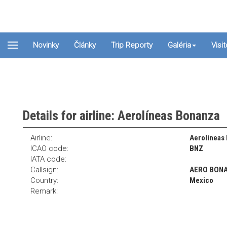
Novinky
Články
Trip Reporty
Galéria
Visi
Details for airline: Aerolíneas Bonanza
Airline:
Aerolíneas
ICAO code:
BNZ
IATA code:
Callsign:
AERO BON
Country:
Mexico
Remark: