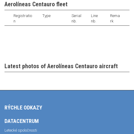
Aerolíneas Centauro fleet
Registratio
Type
Serial
Line
Rema
n
nb.
nb.
rk
Latest photos of Aerolíneas Centauro aircraft
RÝCHLE ODKAZY
DATACENTRUM
Letecké spoločnosti