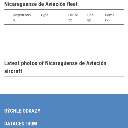
Nicaragüense de Aviación fleet
Registratio
Type
Serial
Line
Rema
n
nb.
nb.
rk
Latest photos of Nicaragüense de Aviación
aircraft
RÝCHLE ODKAZY
DATACENTRUM