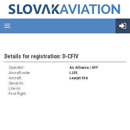
Details for registration: D-CFIV
Operator:
Air Alliance / AYY
Aircraft code:
LJ35
Aircraft:
Learjet 35A
Serial no:
Line no:
First flight: