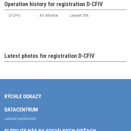
Operation history for registration D-CFIV
D-CFIV
Air Alliance
Learjet 35A
Latest photos for registration D-CFIV
RÝCHLE ODKAZY
DATACENTRUM
Letecké spoločnosti
SLEDUJTE NÁS NA SOCIÁLNYCH SIEŤACH