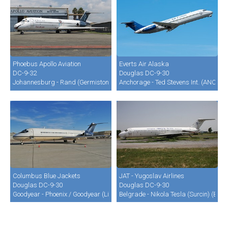
Phoebus Apollo Aviation
Everts Air Alaska
DC-9-32
Douglas DC-9-30
Johannesburg - Rand (Germiston) (QRA / FAGM)
Anchorage - Ted Stevens Int. (ANC / 
Columbus Blue Jackets
JAT - Yugoslav Airlines
Douglas DC-9-30
Douglas DC-9-30
Goodyear - Phoenix / Goodyear (Litchfield Municipal) (GYR)
Belgrade - Nikola Tesla (Surcin) (BEG 