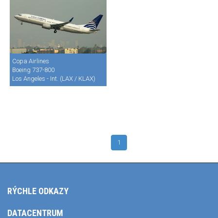
Copa Airlines
Boeing 737-800
Los Angeles - Int. (LAX / KLAX)
1
RÝCHLE ODKAZY
DATACENTRUM