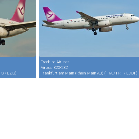
Freebird Airlines
Airbus 320-232
TS / LZIB)
Frankfurt am Main (Rhein-Main AB) (FRA / FRF / EDDF)