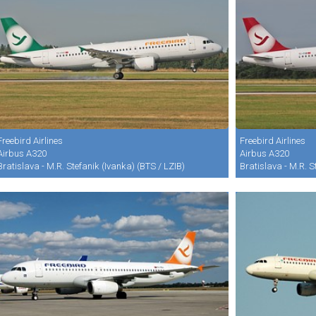
Freebird Airlines
Freebird Airlines
Airbus A320
Airbus A320
Bratislava - M.R. Stefanik (Ivanka) (BTS / LZIB)
Bratislava - M.R. S