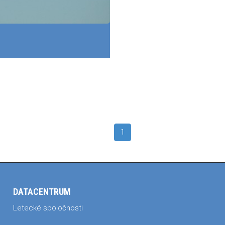
)
1
DATACENTRUM
Letecké spoločnosti