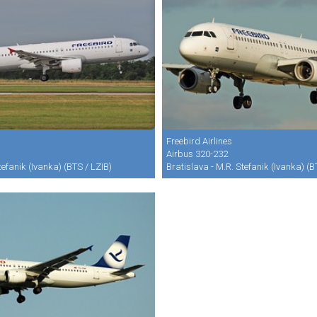
Freebird Airlines
Airbus 320-232
tefanik (Ivanka) (BTS / LZIB)
Bratislava - M.R. Stefanik (Ivanka) (B