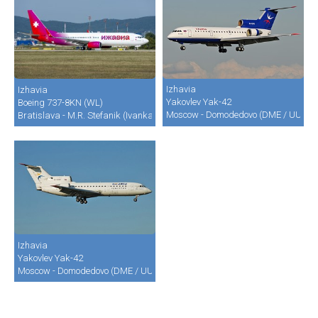
Izhavia
Izhavia
Yakovlev Yak-42
Boeing 737-8KN (WL)
Moscow - Domodedovo (DME / UUDD)
Bratislava - M.R. Stefanik (Ivanka) (BTS / LZIB)
Izhavia
Yakovlev Yak-42
Moscow - Domodedovo (DME / UUDD)