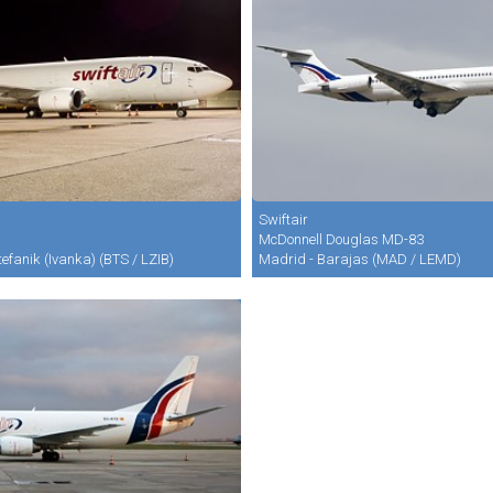
Swiftair
McDonnell Douglas MD-83
tefanik (Ivanka) (BTS / LZIB)
Madrid - Barajas (MAD / LEMD)