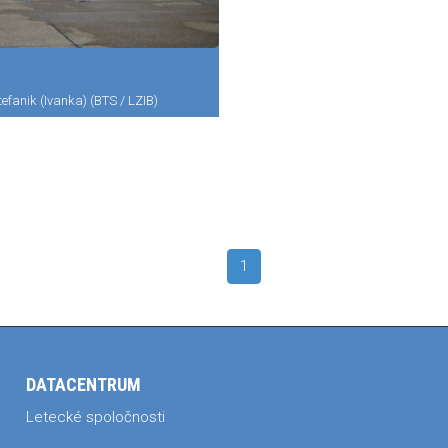
tefanik (Ivanka) (BTS / LZIB)
1
DATACENTRUM
Letecké spoločnosti