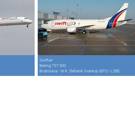
Swiftair
Boeing 737-300
Bratislava - M.R. Stefanik (Ivanka) (BTS / LZIB)