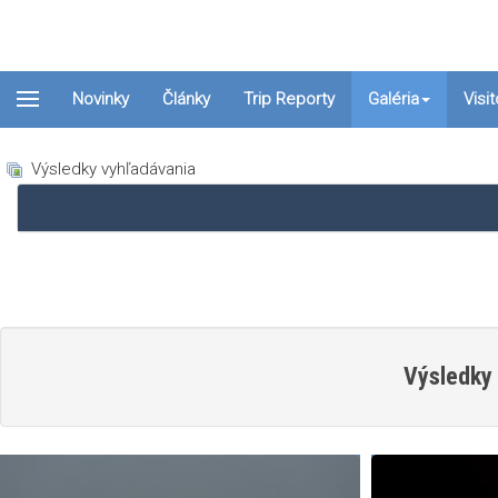
Novinky
Články
Trip Reporty
Galéria
Visi
Výsledky vyhľadávania
Výsledky 