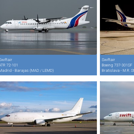
Swiftair
Swiftair
ATR 72-101
Boeing 737-301SF
Madrid - Barajas (MAD / LEMD)
Bratislava - M.R. S