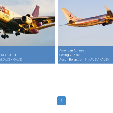
American Airlines
s MD-10-30F
Boeing 737-823
nt.(AUS / KAUS)
Austin Bergstrom Int.(AUS / KAUS)
1