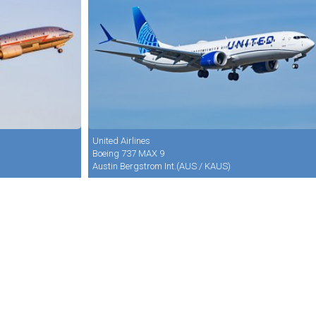
United Airlines
Boeing 737 MAX 9
Austin Bergstrom Int.(AUS / KAUS)