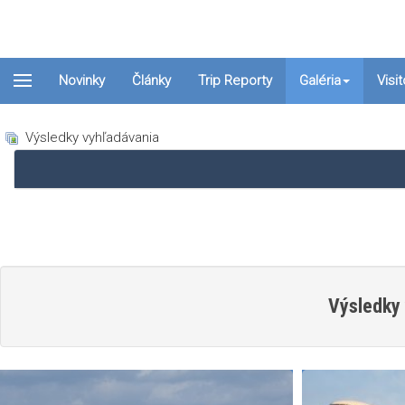
Novinky
Články
Trip Reporty
Galéria
Visi
Výsledky vyhľadávania
Výsledky 