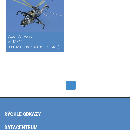
Czech Air Force
Mil Mi-24
Ostrava - Mosnov (OSR / LKMT)
1
RÝCHLE ODKAZY
DATACENTRUM