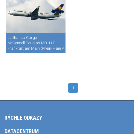
Lufthansa Cargo
McDonnell Douglas MD-11 F
Frankfurt am Main (Rhein-Main AB) (FRA / FRF / EDDF)
1
RÝCHLE ODKAZY
DATACENTRUM