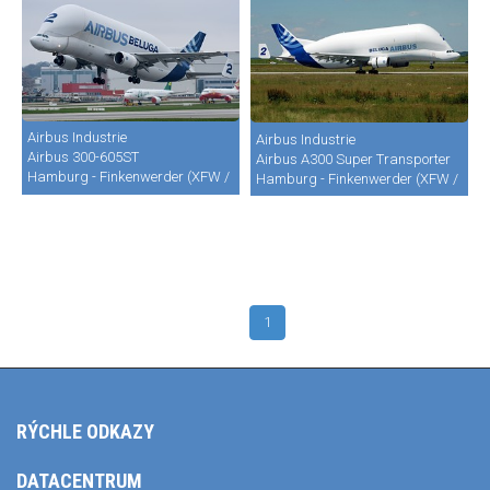
Airbus Industrie
Airbus Industrie
Airbus 300-605ST
Airbus A300 Super Transporter
Hamburg - Finkenwerder (XFW / EDHI)
Hamburg - Finkenwerder (XFW / EDHI
1
RÝCHLE ODKAZY
DATACENTRUM