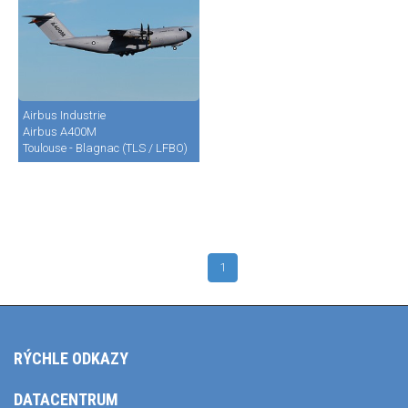
Airbus Industrie
Airbus A400M
Toulouse - Blagnac (TLS / LFBO)
1
RÝCHLE ODKAZY
DATACENTRUM