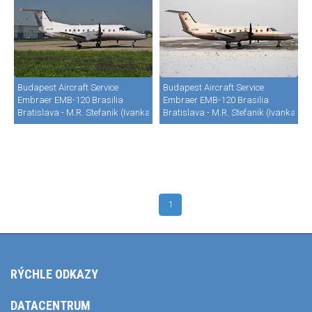
Budapest Aircraft Service
Budapest Aircraft Service
Embraer EMB-120 Brasilia
Embraer EMB-120 Brasilia
Bratislava - M.R. Stefanik (Ivanka) (BTS / LZIB)
Bratislava - M.R. Stefanik (Ivanka) (B
1
RÝCHLE ODKAZY
DATACENTRUM