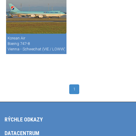
Korean Air
Boeing 747-8
Vienna - Schwechat (VIE / LOWW)
1
RÝCHLE ODKAZY
DATACENTRUM