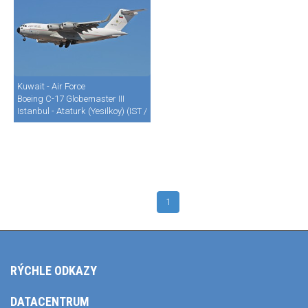
Kuwait - Air Force
Boeing C-17 Globemaster III
Istanbul - Ataturk (Yesilkoy) (IST / LTBA)
1
RÝCHLE ODKAZY
DATACENTRUM