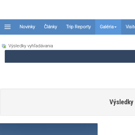
Novinky
Články
Trip Reporty
Galéria
Visi
Výsledky vyhľadávania
Výsledky 