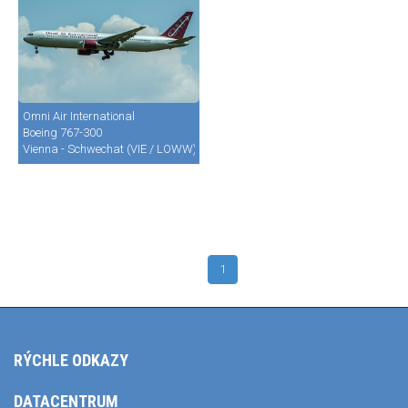
Omni Air International
Boeing 767-300
Vienna - Schwechat (VIE / LOWW)
1
RÝCHLE ODKAZY
DATACENTRUM