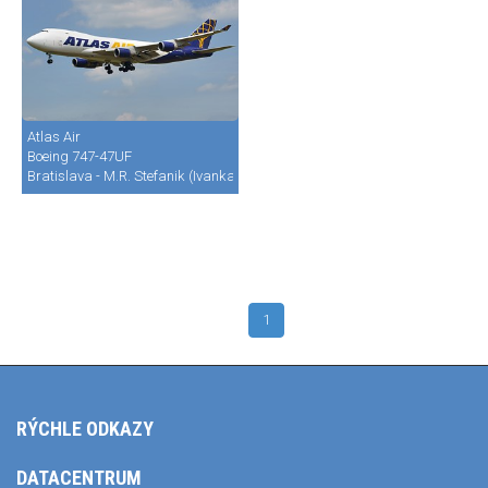
Atlas Air
Boeing 747-47UF
Bratislava - M.R. Stefanik (Ivanka) (BTS / LZIB)
1
RÝCHLE ODKAZY
DATACENTRUM