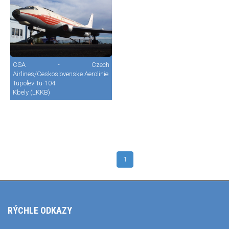
CSA - Czech
Airlines/Ceskoslovenske Aerolinie
Tupolev Tu-104
Kbely (LKKB)
1
RÝCHLE ODKAZY