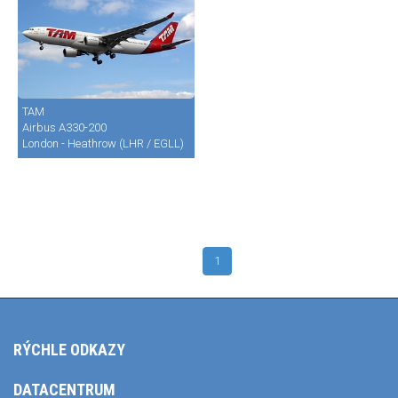
TAM
Airbus A330-200
London - Heathrow (LHR / EGLL)
1
RÝCHLE ODKAZY
DATACENTRUM