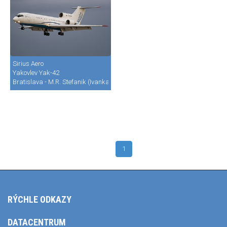
Sirius Aero
Yakovlev Yak-42
Bratislava - M.R. Stefanik (Ivanka) (BTS / LZIB)
1
RÝCHLE ODKAZY
DATACENTRUM