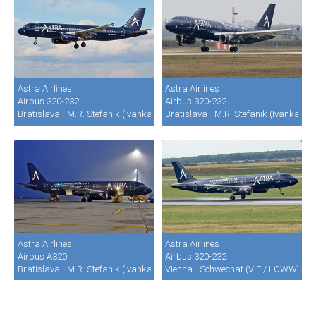
Astra Airlines
Astra Airlines
Airbus 320-232
Airbus 320-232
Bratislava - M.R. Stefanik (Ivanka) (BTS / LZIB)
Bratislava - M.R. Stefanik (Ivanka) (B
Astra Airlines
Astra Airlines
Airbus A320
Airbus 320-232
Bratislava - M.R. Stefanik (Ivanka) (BTS / LZIB)
Vienna - Schwechat (VIE / LOWW)