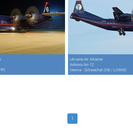
e
Ukraine Air Alliance
Antonov An-12
PP)
Vienna - Schwechat (VIE / LOWW)
1