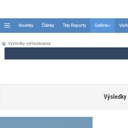
Novinky
Články
Trip Reporty
Galéria
Visi
Výsledky vyhľadávania
Výsledky 