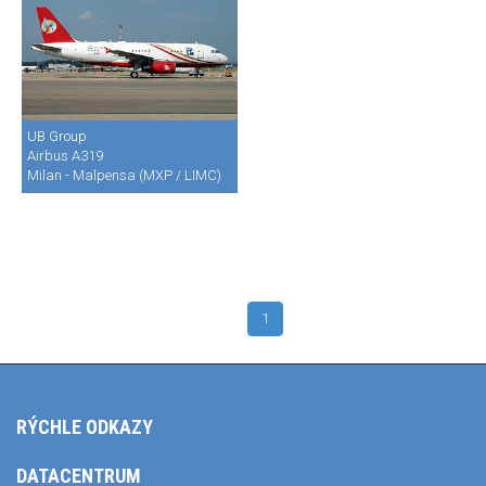
UB Group
Airbus A319
Milan - Malpensa (MXP / LIMC)
1
RÝCHLE ODKAZY
DATACENTRUM