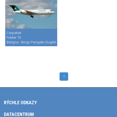
Carpatair
Fokker 70
Bologna - Borgo Panigale (Guglielmo Marconi) (BLQ / LIPE)
1
RÝCHLE ODKAZY
DATACENTRUM