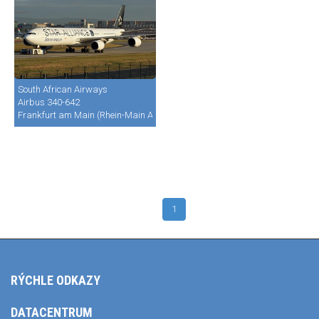
South African Airways
Airbus 340-642
Frankfurt am Main (Rhein-Main AB) (FRA / FRF / EDDF)
1
RÝCHLE ODKAZY
DATACENTRUM