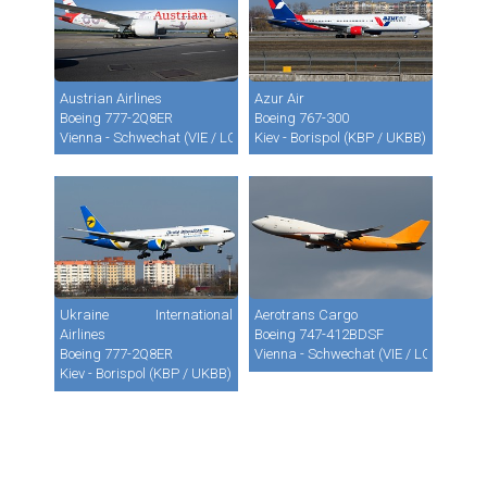
Austrian Airlines
Azur Air
Boeing 777-2Q8ER
Boeing 767-300
Vienna - Schwechat (VIE / LOWW)
Kiev - Borispol (KBP / UKBB)
Ukraine International
Aerotrans Cargo
Airlines
Boeing 747-412BDSF
Boeing 777-2Q8ER
Vienna - Schwechat (VIE / LOWW)
Kiev - Borispol (KBP / UKBB)