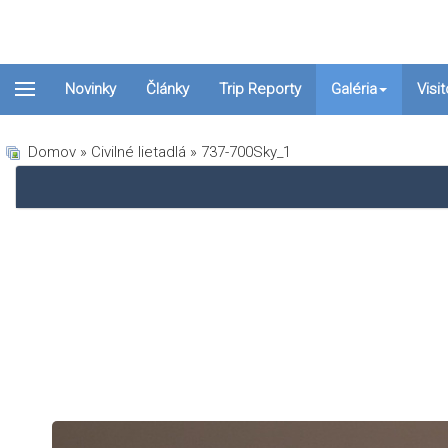
Novinky
Články
Trip Reporty
Galéria
Visi
Domov
»
Civilné lietadlá
» 737-700Sky_1