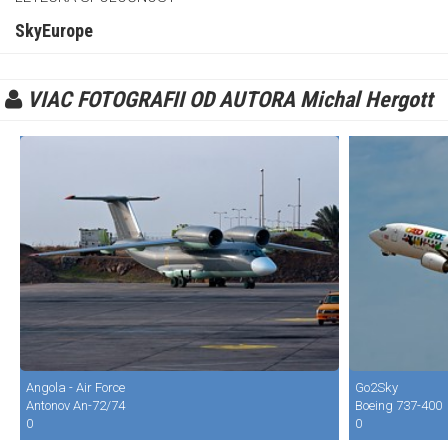
SkyEurope
VIAC FOTOGRAFII OD AUTORA Michal Hergott
Angola - Air Force
Go2Sky
Antonov An-72/74
Boeing 737-400
0
0