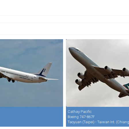
Cathay Pacific
Boeing 747-867F
Taoyuan (Taipei) - Taiwan Int. (Chian