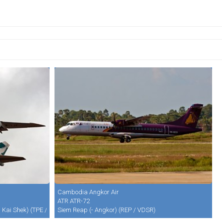
Cambodia Angkor Air
ATR ATR-72
g Kai Shek) (TPE / RCTP)
Siem Reap (- Angkor) (REP / VDSR)