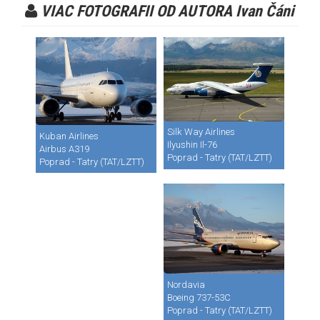
VIAC FOTOGRAFII OD AUTORA Ivan Čáni
Silk Way Airlines
Kuban Airlines
Ilyushin Il-76
Airbus A319
Poprad - Tatry (TAT/LZTT)
Poprad - Tatry (TAT/LZTT)
Nordavia
Boeing 737-53C
Poprad - Tatry (TAT/LZTT)