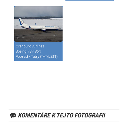
Orenburg Airlines
Boeing 737-86N
Poprad - Tatry (TAT/LZTT)
KOMENTÁRE K TEJTO FOTOGRAFII