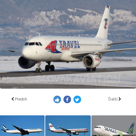
Predch.
Ďalší