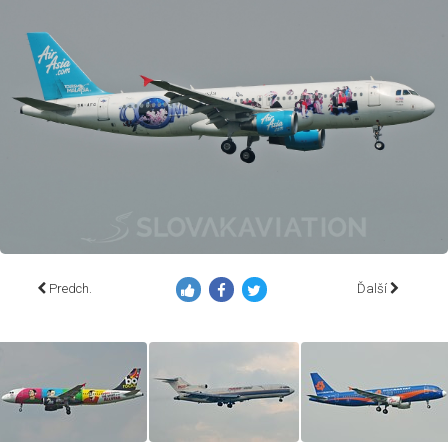
Predch.
Ďalší