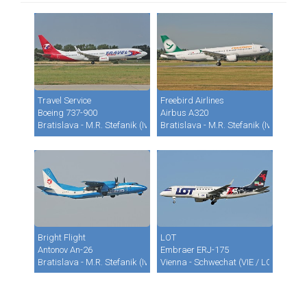
Travel Service
Freebird Airlines
Boeing 737-900
Airbus A320
Bratislava - M.R. Stefanik (Ivanka) (BTS / LZIB)
Bratislava - M.R. Stefanik (Ivanka) (B
Bright Flight
LOT
Antonov An-26
Embraer ERJ-175
Bratislava - M.R. Stefanik (Ivanka) (BTS / LZIB)
Vienna - Schwechat (VIE / LOWW)