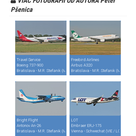
VIAC FOTOGRAFII OD AUTORA Peter
Pšenica
Travel Service
Freebird Airlines
Boeing 737-900
Airbus A320
Bratislava - M.R. Stefanik (Ivanka) (BTS / LZIB)
Bratislava - M.R. Stefanik (Ivanka) (B
Bright Flight
LOT
Antonov An-26
Embraer ERJ-175
Bratislava - M.R. Stefanik (Ivanka) (BTS / LZIB)
Vienna - Schwechat (VIE / LOWW)