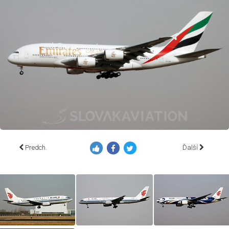
Predch.
Ďalší