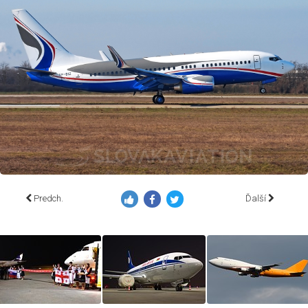
Predch.
Ďalší