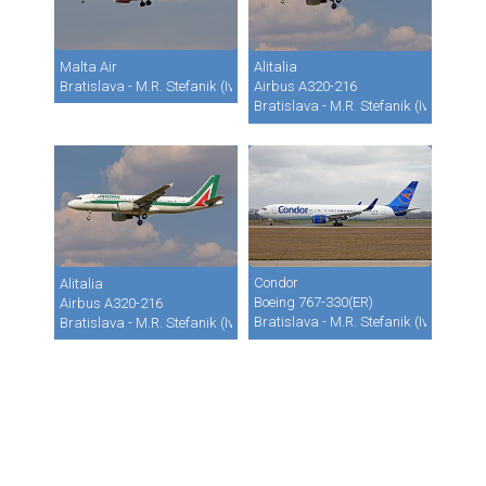
Malta Air
Alitalia
Bratislava - M.R. Stefanik (Ivanka) (BTS / LZIB)
Airbus A320-216
Bratislava - M.R. Stefanik (Ivanka) (B
Condor
Alitalia
Boeing 767-330(ER)
Airbus A320-216
Bratislava - M.R. Stefanik (Ivanka) (B
Bratislava - M.R. Stefanik (Ivanka) (BTS / LZIB)