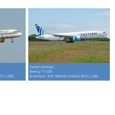
Eastern Airways
Boeing 777-200
TS / LZIB)
Bratislava - M.R. Stefanik (Ivanka) (BTS / LZIB)