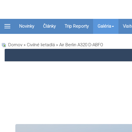
Novinky
Články
Trip Reporty
Galéria
Visi
Domov
»
Civilné lietadlá
» Air Berlin A320 D-ABFO