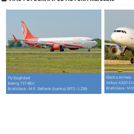
Electra Airlines
Fly Baghdad
Airbus A320-21
Boeing 737-8EH
Bratislava - M.R
Bratislava - M.R. Stefanik (Ivanka) (BTS / LZIB)