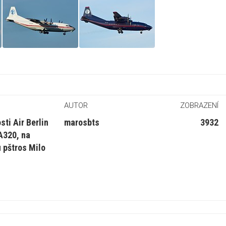
AUTOR
ZOBRAZENÍ
ti Air Berlin
marosbts
3932
A320, na
 pštros Milo