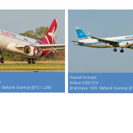
Kuwait Airways
4
Airbus A320-214
. Stefanik (Ivanka) (BTS / LZIB)
Bratislava - M.R. Stefanik (Ivanka) (B