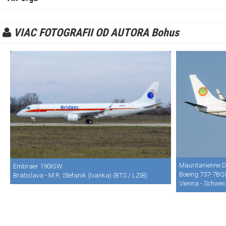
VIAC FOTOGRAFII OD AUTORA Bohus
Mauritanienne D
Embraer 190IGW
Boeing 737-7BQ
Bratislava - M.R. Stefanik (Ivanka) (BTS / LZIB)
Vienna - Schwec