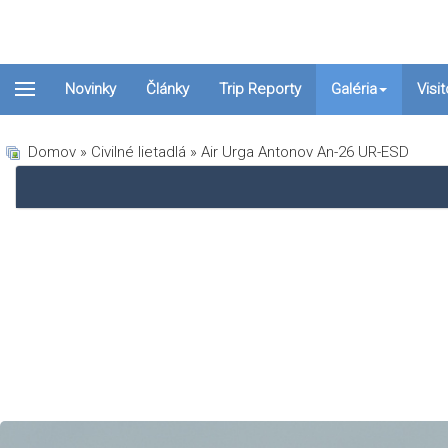
Novinky
Články
Trip Reporty
Galéria
Visi
Domov
»
Civilné lietadlá
» Air Urga Antonov An-26 UR-ESD