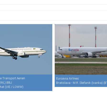
e Transport Aerien
Euroavia Airlines
(WL) BBJ
Bratislava - M.R. Stefanik (Ivanka) (B
hat (VIE / LOWW)