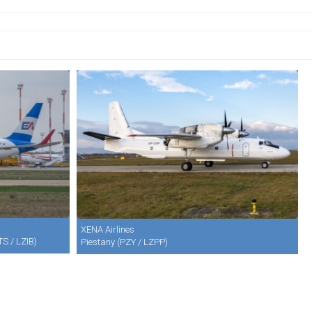
XENA Airlines
TS / LZIB)
Piestany (PZY / LZPP)