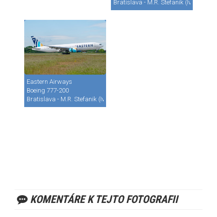
Bratislava - M.R. Stefanik (Ivanka) (B
Eastern Airways
Boeing 777-200
Bratislava - M.R. Stefanik (Ivanka) (BTS / LZIB)
KOMENTÁRE K TEJTO FOTOGRAFII