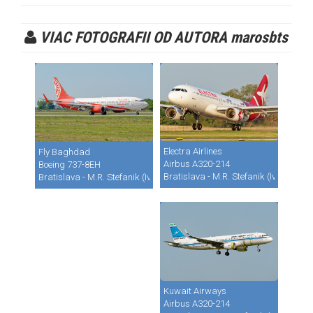
VIAC FOTOGRAFII OD AUTORA marosbts
Electra Airlines
Fly Baghdad
Airbus A320-214
Boeing 737-8EH
Bratislava - M.R. Stefanik (Ivanka) (B
Bratislava - M.R. Stefanik (Ivanka) (BTS / LZIB)
Kuwait Airways
Airbus A320-214