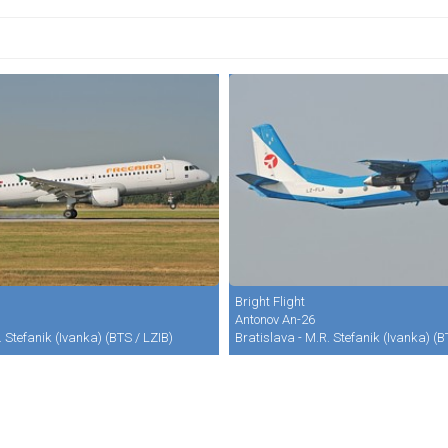
Bright Flight
Antonov An-26
. Stefanik (Ivanka) (BTS / LZIB)
Bratislava - M.R. Stefanik (Ivanka) (B