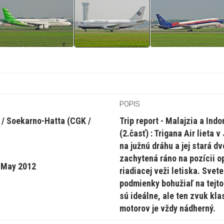
POPIS
. / Soekarno-Hatta (CGK /
Trip report - Malajzia a Ind
(2.časť) : Trigana Air lieta v
na južnú dráhu a jej stará dv
zachytená ráno na pozícii o
 May 2012
riadiacej veži letiska. Svet
podmienky bohužiaľ na tejto
sú ideálne, ale ten zvuk kl
motorov je vždy nádherný.