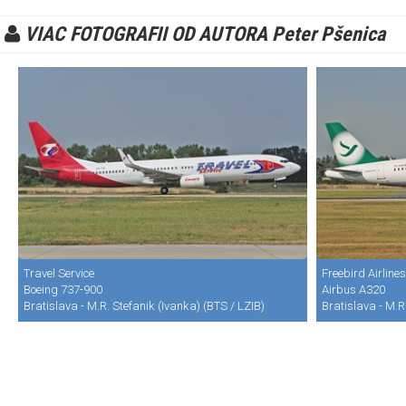
VIAC FOTOGRAFII OD AUTORA Peter Pšenica
Travel Service
Freebird Airlines
Boeing 737-900
Airbus A320
Bratislava - M.R. Stefanik (Ivanka) (BTS / LZIB)
Bratislava - M.R