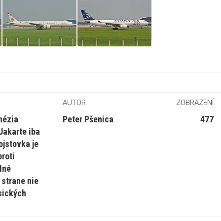
AUTOR
ZOBRAZENÍ
onézia
Peter Pšenica
477
 Jakarte iba
ojstovka je
proti
elné
 strane nie
asických