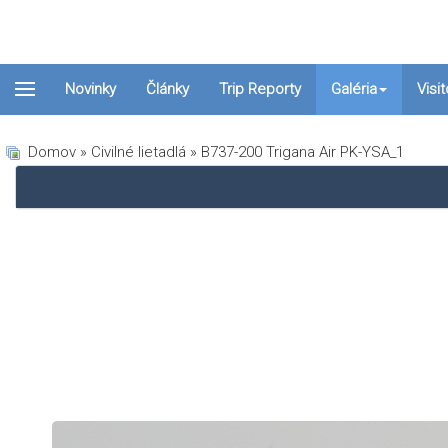
Novinky
Články
Trip Reporty
Galéria
Visi
Domov
»
Civilné lietadlá
» B737-200 Trigana Air PK-YSA_1