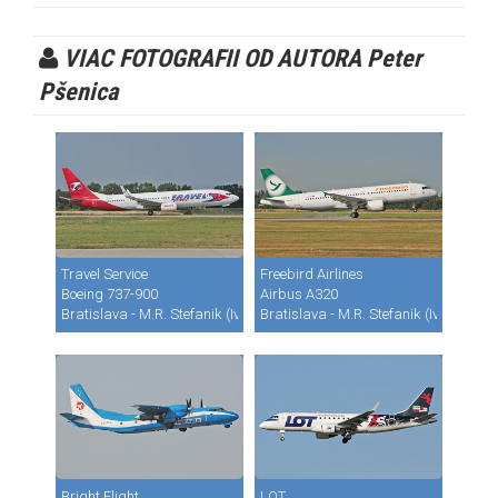
VIAC FOTOGRAFII OD AUTORA Peter
Pšenica
Travel Service
Freebird Airlines
Boeing 737-900
Airbus A320
Bratislava - M.R. Stefanik (Ivanka) (BTS / LZIB)
Bratislava - M.R. Stefanik (Ivanka) (B
Bright Flight
LOT