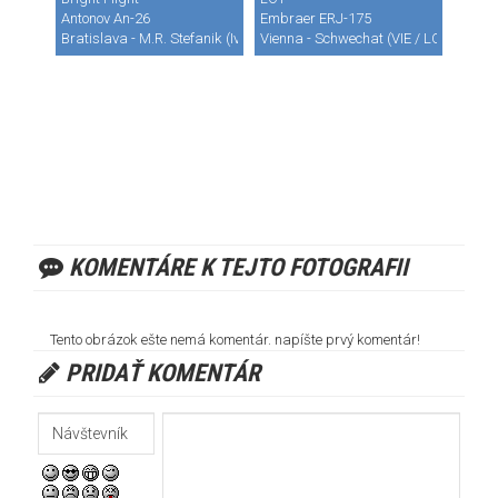
Antonov An-26
Embraer ERJ-175
Bratislava - M.R. Stefanik (Ivanka) (BTS / LZIB)
Vienna - Schwechat (VIE / LOWW)
KOMENTÁRE K TEJTO FOTOGRAFII
Tento obrázok ešte nemá komentár. napíšte prvý komentár!
PRIDAŤ KOMENTÁR