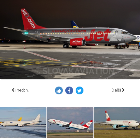
Predch.
Ďalší