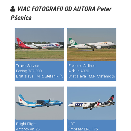
VIAC FOTOGRAFII OD AUTORA Peter
Pšenica
Travel Service
Freebird Airlines
Boeing 737-900
Airbus A320
Bratislava - M.R. Stefanik (Ivanka) (BTS / LZIB)
Bratislava - M.R. Stefanik (Ivanka) (B
Bright Flight
LOT
Antonov An-26
Embraer ERJ-175