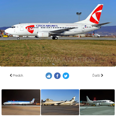
Predch.
Ďalší