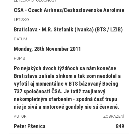
LETECKÁ SPOLOČNOSŤ
CSA - Czech Airlines/Ceskoslovenske Aerolinie
LETISKO
Bratislava - M.R. Stefanik (Ivanka) (BTS / LZIB)
DÁTUM
Monday, 28th November 2011
POPIS
Po nejakých dvoch týždňoch sa nám konečne
Bratislava zaliala slnkom a tak som neodolal a
vyfotil aj momentálne v BTS bázovaný Boeing
737 spoločnosti ČSA. Je totiž zaujímavý
nekompletným sfarbením - spodná časť trupu
nie je sivá a motorové gondoly nie sú červené.
AUTOR
ZOBRAZENÍ
Peter Pšenica
849