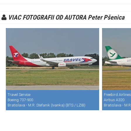
VIAC FOTOGRAFII OD AUTORA Peter Pšenica
Travel Service
Freebird Airlines
Boeing 737-900
Airbus A320
Bratislava - M.R. Stefanik (Ivanka) (BTS / LZIB)
Bratislava - M.R