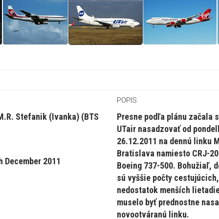
POPIS
 M.R. Stefanik (Ivanka) (BTS
Presne podľa plánu začala 
UTair nasadzovať od pondel
26.12.2011 na dennú linku 
Bratislava namiesto CRJ-20
th December 2011
Boeing 737-500. Bohužiaľ, 
sú vyššie počty cestujúcich,
nedostatok menších lietadie
muselo byť prednostne nas
novootváranú linku.