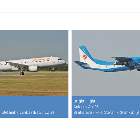
Bright Flight
Antonov An-26
. Stefanik (Ivanka) (BTS / LZIB)
Bratislava - M.R. Stefanik (Ivanka) (B