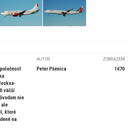
AUTOR
ZOBRAZENÍ
spoločnosť
Peter Pšenica
1470
ka
Moskva-
0 väčší
dôvodom nie
 ale
l, ktoré
adené na