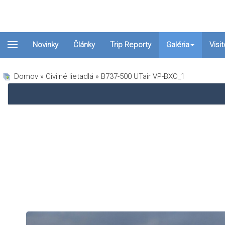
Novinky
Články
Trip Reporty
Galéria
Visi
Domov
»
Civilné lietadlá
» B737-500 UTair VP-BXO_1