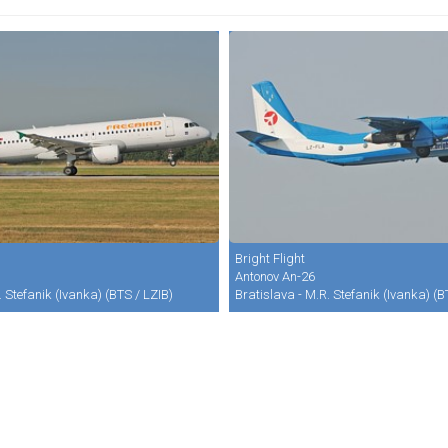
Bright Flight
Antonov An-26
. Stefanik (Ivanka) (BTS / LZIB)
Bratislava - M.R. Stefanik (Ivanka) (B