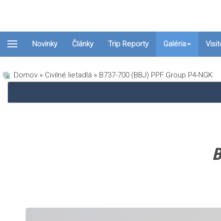
Novinky
Články
Trip Reporty
Galéria
Visi
Domov
»
Civilné lietadlá
» B737-700 (BBJ) PPF Group P4-NGK
B