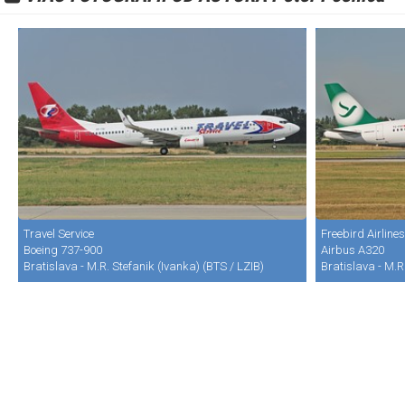
Travel Service
Freebird Airlines
Boeing 737-900
Airbus A320
Bratislava - M.R. Stefanik (Ivanka) (BTS / LZIB)
Bratislava - M.R