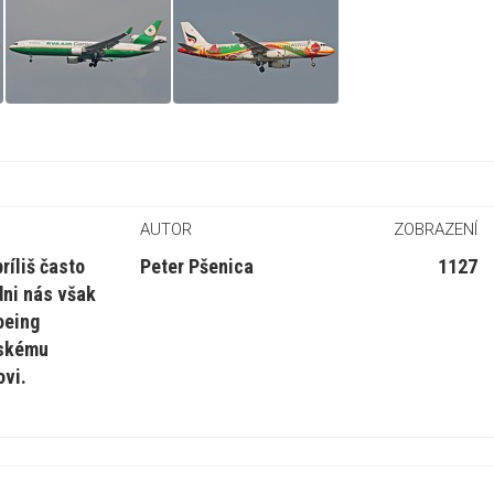
AUTOR
ZOBRAZENÍ
ríliš často
Peter Pšenica
1127
dni nás však
oeing
eskému
ovi.