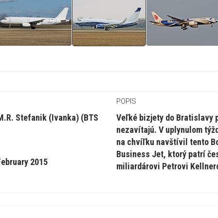
POPIS
 M.R. Stefanik (Ivanka) (BTS
Veľké bizjety do Bratislavy p
nezavítajú. V uplynulom týž
na chvíľku navštívil tento B
Business Jet, ktorý patrí č
February 2015
miliardárovi Petrovi Kellner