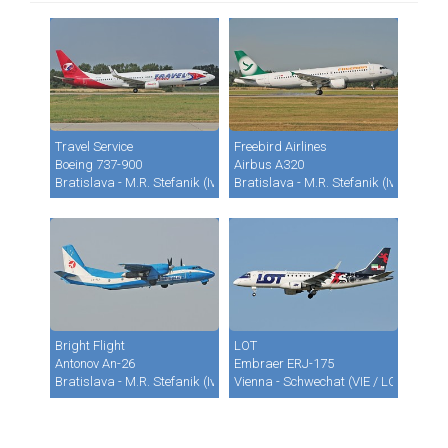
Travel Service
Freebird Airlines
Boeing 737-900
Airbus A320
Bratislava - M.R. Stefanik (Ivanka) (BTS / LZIB)
Bratislava - M.R. Stefanik (Ivanka) (B
Bright Flight
LOT
Antonov An-26
Embraer ERJ-175
Bratislava - M.R. Stefanik (Ivanka) (BTS / LZIB)
Vienna - Schwechat (VIE / LOWW)