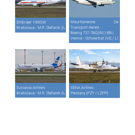
Mauritanienne De
Embraer 190IGW
Transport Aerien
Bratislava - M.R. Stefanik (Ivanka) (BTS / LZIB)
Boeing 737-7BQ(WL) BBJ
Vienna - Schwechat (VIE / LOWW)
Euroavia Airlines
XENA Airlines
Bratislava - M.R. Stefanik (Ivanka) (BTS / LZIB)
Piestany (PZY / LZPP)