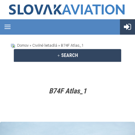
Domov
»
Civilné lietadlá
» B74F Atlas_1
SEARCH
B74F Atlas_1