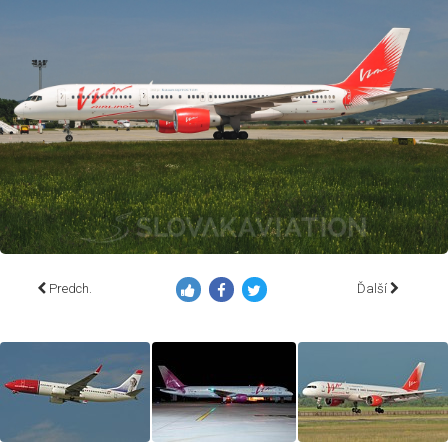
Predch.
Ďalší