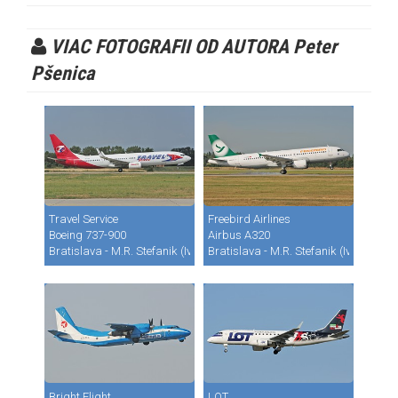
VIAC FOTOGRAFII OD AUTORA Peter
Pšenica
Travel Service
Freebird Airlines
Boeing 737-900
Airbus A320
Bratislava - M.R. Stefanik (Ivanka) (BTS / LZIB)
Bratislava - M.R. Stefanik (Ivanka) (B
Bright Flight
LOT