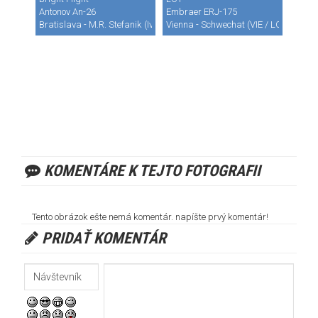
Antonov An-26
Embraer ERJ-175
Bratislava - M.R. Stefanik (Ivanka) (BTS / LZIB)
Vienna - Schwechat (VIE / LOWW)
KOMENTÁRE K TEJTO FOTOGRAFII
Tento obrázok ešte nemá komentár. napíšte prvý komentár!
PRIDAŤ KOMENTÁR