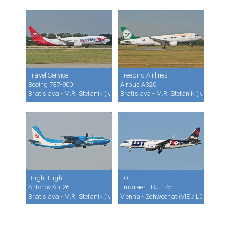
Travel Service
Freebird Airlines
Boeing 737-900
Airbus A320
Bratislava - M.R. Stefanik (Ivanka) (BTS / LZIB)
Bratislava - M.R. Stefanik (Ivanka) (B
Bright Flight
LOT
Antonov An-26
Embraer ERJ-175
Bratislava - M.R. Stefanik (Ivanka) (BTS / LZIB)
Vienna - Schwechat (VIE / LOWW)