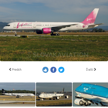
Predch.
Ďalší