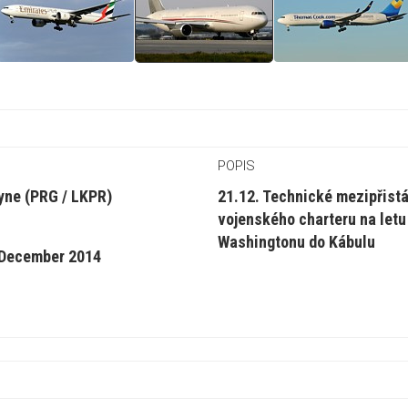
POPIS
yne (PRG / LKPR)
21.12. Technické mezipřistá
vojenského charteru na letu
Washingtonu do Kábulu
 December 2014