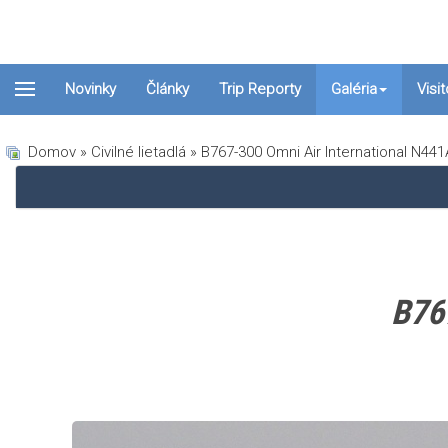
Novinky
Články
Trip Reporty
Galéria
Visi
Domov
»
Civilné lietadlá
» B767-300 Omni Air International N44
B76