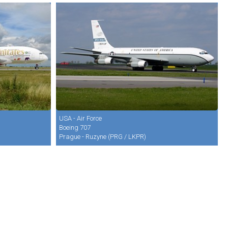
USA - Air Force
Boeing 707
Prague - Ruzyne (PRG / LKPR)