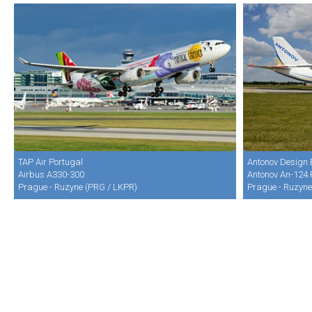
TAP Air Portugal
Antonov Design
Airbus A330-300
Antonov An-124 
Prague - Ruzyne (PRG / LKPR)
Prague - Ruzyne