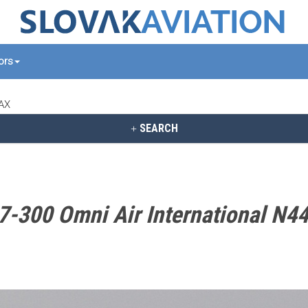
tors
1AX
SEARCH
7-300 Omni Air International N4