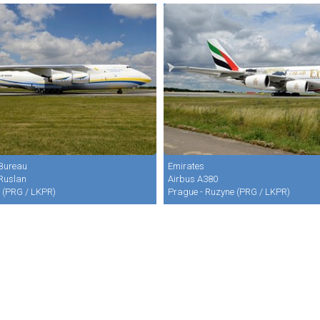
 Bureau
Emirates
Ruslan
Airbus A380
 (PRG / LKPR)
Prague - Ruzyne (PRG / LKPR)