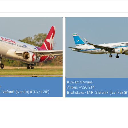
Kuwait Airways
4
Airbus A320-214
. Stefanik (Ivanka) (BTS / LZIB)
Bratislava - M.R. Stefanik (Ivanka) (B