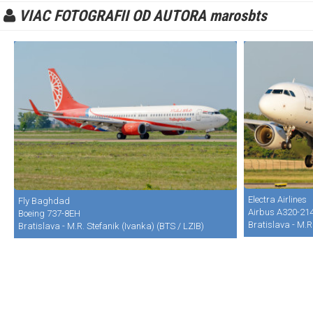
VIAC FOTOGRAFII OD AUTORA marosbts
Electra Airlines
Fly Baghdad
Airbus A320-21
Boeing 737-8EH
Bratislava - M.R
Bratislava - M.R. Stefanik (Ivanka) (BTS / LZIB)