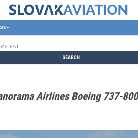
tors
00 EI-FSJ
SEARCH
anorama Airlines Boeing 737-800