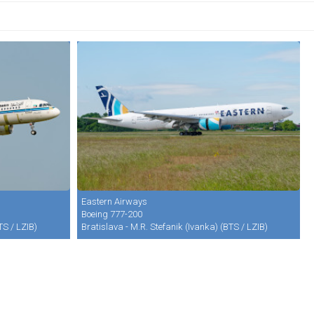
Eastern Airways
Boeing 777-200
TS / LZIB)
Bratislava - M.R. Stefanik (Ivanka) (BTS / LZIB)