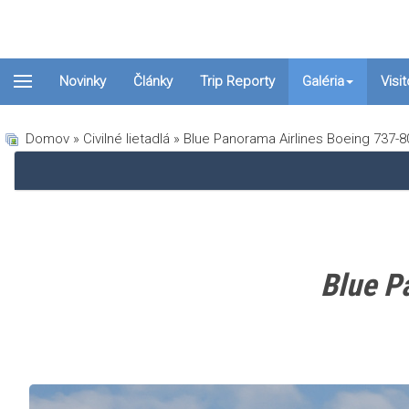
Novinky
Články
Trip Reporty
Galéria
Visi
Domov
»
Civilné lietadlá
» Blue Panorama Airlines Boeing 737-8
Blue P